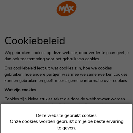
Cookie instellingen
Cookiebeleid
Wij gebruiken cookies op deze website, door verder te gaan geef je
dan ook toestemming voor het gebruik van cookies.
Ons cookiebeleid legt uit wat cookies zijn, hoe we cookies
gebruiken, hoe andere partijen waarmee we samenwerken cookies
kunnen gebruiken en geeft meer algemene informatie over cookies.
Wat zijn cookies
Cookies zijn kleine stukjes tekst die door de webbrowser worden
verzonden naar een website die je bezoekt. Een cookiebestand
wordt opgeslagen in jouw webbrowser en stelt de dienst of een
andere partij in staat jouw te herkennen en jouw volgende bezoek
Onze cookies worden gebruikt om je de beste ervaring
gemakkelijker en de website nuttiger te maken .
te geven.