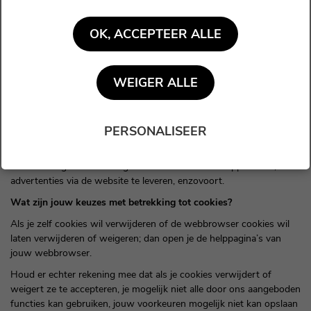
Cookies kunnen “permanente” of “sessie” -cookies zijn.
Hoe we cookies gebruiken
OK, ACCEPTEER ALLE
Wanneer je deze website gebruikt en opent, kunnen we een aantal
cookie-bestanden in de webbrowser plaatsen.
We gebruiken cookies voor volgende doeleinden: om bepaalde
WEIGER ALLE
functies mogelijk te maken, om analyses te maken en om jouw
voorkeuren op te slaan.
PERSONALISEER
Cookies van derden
Naast onze eigen cookies kunnen we ook verschillende cookies
van derden gebruiken om gebruiksstatistieken te rapporteren,
advertenties via de website te leveren, enzovoort.
Wat zijn jouw keuzes met betrekking tot cookies?
Als je zelf cookies wil verwijderen of de webbrowser cookies wil
laten verwijderen of weigeren; dan open je de helppagina’s van
jouw webbrowser.
Houd er echter rekening mee dat als je cookies verwijdert of
weigert ze te accepteren, je mogelijk niet alle door ons aangeboden
functies kan gebruiken, jouw voorkeuren mogelijk niet kan opslaan